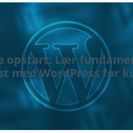
e opstart: Lær fundamen
øst med WordPress for k