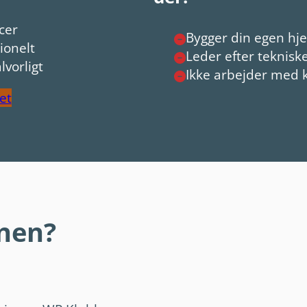
ncer
Bygger din egen h
ionelt
Leder efter teknisk
lvorligt
Ikke arbejder med 
et
nen?