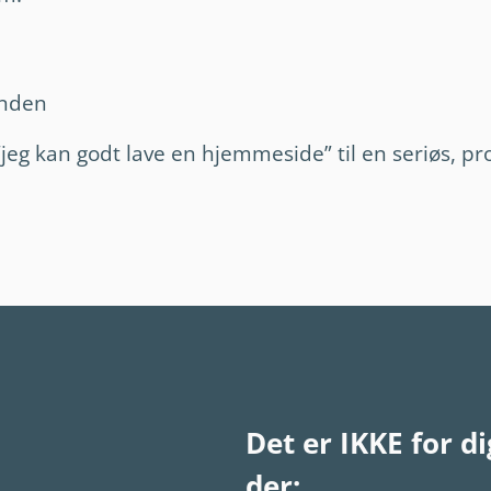
unden
 “jeg kan godt lave en hjemmeside” til en seriøs, p
Det er IKKE for di
der: