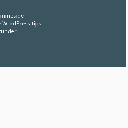
jemmeside
e WordPress-tips
kunder