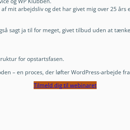
rvice og WP Klubben.
f mit arbejdsliv og det har givet mig over 25 års
så sagt ja til for meget, givet tilbud uden at tænk
ruktur for opstartsfasen.
n – en proces, der løfter WordPress-arbejde fra u
Tilmeld dig til webinaret