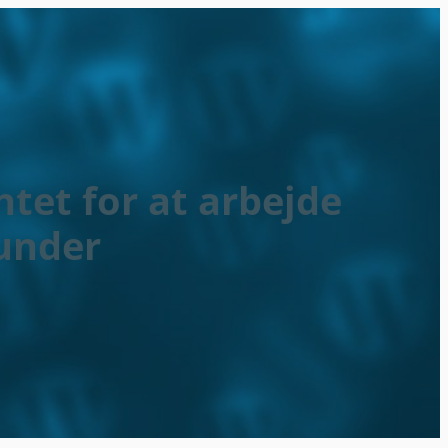
tet for at arbejde
under