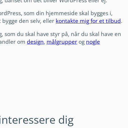
ig, uanset om det bliver WordPress eller ej.
WordPress, som din hjemmeside skal bygges i,
at bygge den selv, eller
kontakte mig for et tilbud
.
g, som du skal have styr på, når du skal have en
handler om
design
,
målgrupper
og
nogle
interessere dig