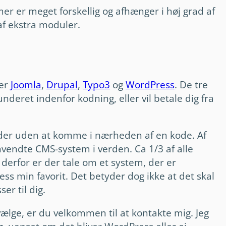
 er meget forskellig og afhænger i høj grad af
af ekstra moduler.
 er
Joomla
,
Drupal
,
Typo3
og
WordPress
. De tre
underet indenfor kodning, eller vil betale dig fra
ider uden at komme i nærheden af en kode. Af
endte CMS-system i verden. Ca 1/3 af alle
derfor er der tale om et system, der er
s min favorit. Det betyder dog ikke at det skal
er til dig.
vælge, er du velkommen til at kontakte mig. Jeg