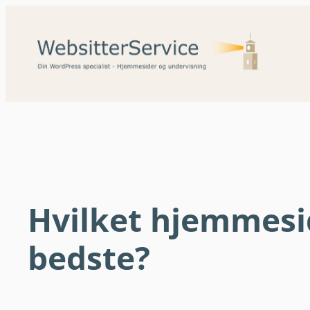
Spring
til
indhold
Hvilket hjemmesi
bedste?