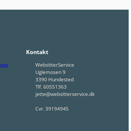
Kontakt
ress
WebsitterService
Uglemosen 9
3390 Hundested
Tlf. 60551363
jette@websitterservice.dk
Cvr. 39194945