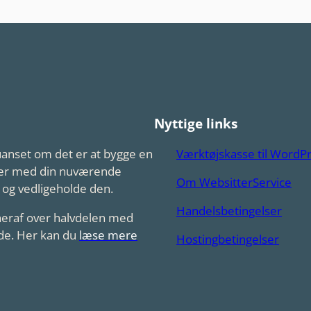
Nyttige links
 uanset om det er at bygge en
Værktøjskasse til WordP
emer med din nuværende
Om WebsitterService
 og vedligeholde den.
Handelsbetingelser
eraf over halvdelen med
ide. Her kan du
læse mere
Hostingbetingelser