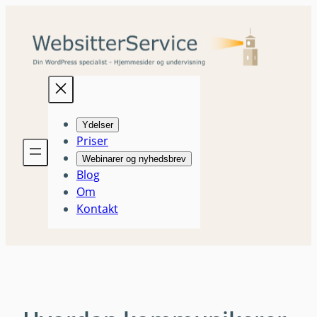
Spring
til
indhold
Ydelser
Priser
Webinarer og nyhedsbrev
Blog
Om
Kontakt