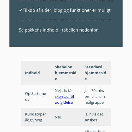
✓
Tilkøb af sider, blog og funktioner er muligt
Se pakkens indhold i tabellen nedenfor
Skabelon
Standard
Indhold
hjemmesid
hjemmesid
e
e
Nej, du får
Ja – 30 min,
Opstartsmø
skemaer til
om bl.a. din
de
udfyldelse
målgruppe
Kundetyper
Ja, hvis det
Nej
ådgivning
ønskes
Aftales, hvis