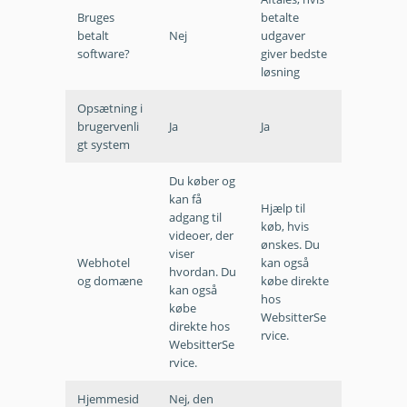
Bruges
betalte
betalt
Nej
udgaver
software?
giver bedste
løsning
Opsætning i
brugervenli
Ja
Ja
gt system
Du køber og
kan få
Hjælp til
adgang til
køb, hvis
videoer, der
ønskes. Du
viser
Webhotel
kan også
hvordan. Du
og domæne
købe direkte
kan også
hos
købe
WebsitterSe
direkte hos
rvice.
WebsitterSe
rvice.
Hjemmesid
Nej, den