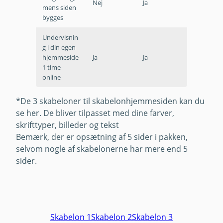
Nej
Ja
mens siden
bygges
Undervisnin
g i din egen
hjemmeside
Ja
Ja
1 time
online
*De 3 skabeloner til skabelonhjemmesiden kan du
se her. De bliver tilpasset med dine farver,
skrifttyper, billeder og tekst
Bemærk, der er opsætning af 5 sider i pakken,
selvom nogle af skabelonerne har mere end 5
sider.
Skabelon 1
Skabelon 2
Skabelon 3