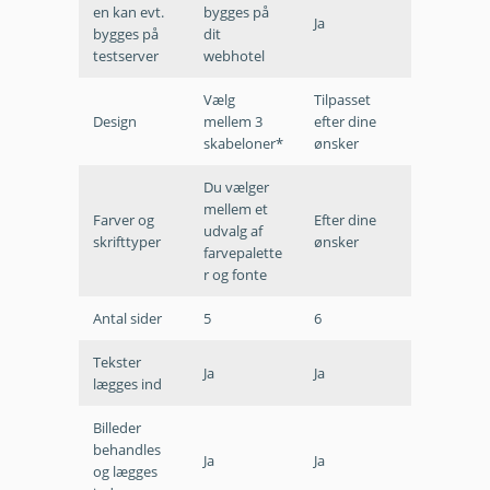
en kan evt.
bygges på
Ja
bygges på
dit
testserver
webhotel
Vælg
Tilpasset
Design
mellem 3
efter dine
skabeloner*
ønsker
Du vælger
mellem et
Farver og
Efter dine
udvalg af
skrifttyper
ønsker
farvepalette
r og fonte
Antal sider
5
6
Tekster
Ja
Ja
lægges ind
Billeder
behandles
Ja
Ja
og lægges