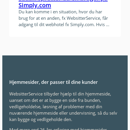
Simply.com
Du kan komme i en situation, hvor du har
brug for at en anden, fx WebsitterService, får
adgang til dit webhotel fx Simply.com. Hvis du
gør det, må du under ingen omstændigheder
dele din egen kode! Det må du ikke, da du på
den måde skaber en sikkerhedsbrist omkring
din egen hjemmeside. I stedet skal…
Hjemmesider, der passer til dine kunder
WebsitterService tilbyder hjælp til din hjemmeside,
uanset om det er at bygge en side fra bunden,
vedligeholdelse, løsning af problemer med din
nuværende hjemmeside eller undervisning, så du selv
kan bygge og vedligeholde den.
Med mere end 26 års erfaring med hjemmesider –