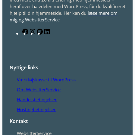
heraf over halvdelen med WordPress, får du kvalificeret
hjælp til din hjemmeside. Her kan du
læse mere om
mig og WebsitterService
F
I
S
L
a
n
p
i
c
s
o
n
e
t
t
k
b
a
i
e
o
g
f
d
Nyttige links
o
r
y
I
Værktøjskasse til WordPress
k
a
n
m
Om WebsitterService
Handelsbetingelser
Hostingbetingelser
Kontakt
WebsitterService