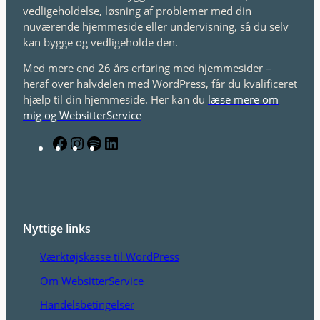
vedligeholdelse, løsning af problemer med din
nuværende hjemmeside eller undervisning, så du selv
kan bygge og vedligeholde den.
Med mere end 26 års erfaring med hjemmesider –
heraf over halvdelen med WordPress, får du kvalificeret
hjælp til din hjemmeside. Her kan du
læse mere om
mig og WebsitterService
F
I
S
L
a
n
p
i
c
s
o
n
e
t
t
k
b
a
i
e
o
g
f
d
Nyttige links
o
r
y
I
Værktøjskasse til WordPress
k
a
n
m
Om WebsitterService
Handelsbetingelser