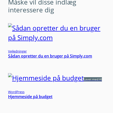
Måske vil disse indlæg
m
interessere dig
Vejledninger
Sådan opretter du en bruger på Simply.com
Lavet med AI
WordPress
Hjemmeside på budget