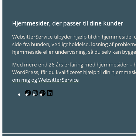
Hjemmesider, der passer til dine kunder
WebsitterService tilbyder hjælp til din hjemmeside,
side fra bunden, vedligeholdelse, løsning af probl
hjemmeside eller undervisning, så du selv kan bygge
Med mere end 26 års erfaring med hjemmesider – h
WordPress, får du kvalificeret hjælp til din hjemmes
om mig og WebsitterService
F
I
S
L
a
n
p
i
c
s
o
n
e
t
t
k
b
a
i
e
o
g
f
d