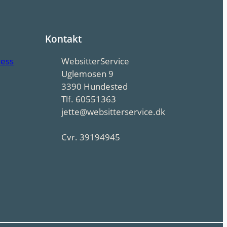
Kontakt
ress
WebsitterService
Uglemosen 9
3390 Hundested
Tlf. 60551363
jette@websitterservice.dk
Cvr. 39194945