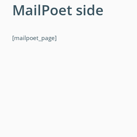
MailPoet side
[mailpoet_page]