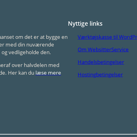
Nyttige links
 uanset om det er at bygge en
Værktøjskasse til WordP
emer med din nuværende
Om WebsitterService
 og vedligeholde den.
Handelsbetingelser
eraf over halvdelen med
ide. Her kan du
læse mere
Hostingbetingelser