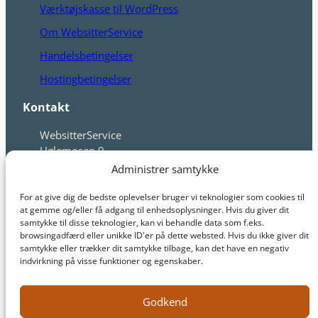
Værktøjskasse til WordPress
Om WebsitterService
Handelsbetingelser
Hostingbetingelser
Kontakt
WebsitterService
Uglemosen 9
3390 Hundested
Administrer samtykke
Tlf. 60551363
jette@websitterservice.dk
For at give dig de bedste oplevelser bruger vi teknologier som cookies til
at gemme og/eller få adgang til enhedsoplysninger. Hvis du giver dit
samtykke til disse teknologier, kan vi behandle data som f.eks.
Cvr. 39194945
browsingadfærd eller unikke ID'er på dette websted. Hvis du ikke giver dit
samtykke eller trækker dit samtykke tilbage, kan det have en negativ
indvirkning på visse funktioner og egenskaber.
Godkend
© WebsitterService 2026