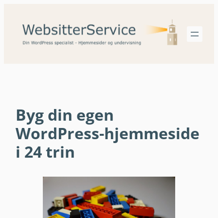
Spring
til
indhold
Byg din egen
WordPress-hjemmeside
i 24 trin