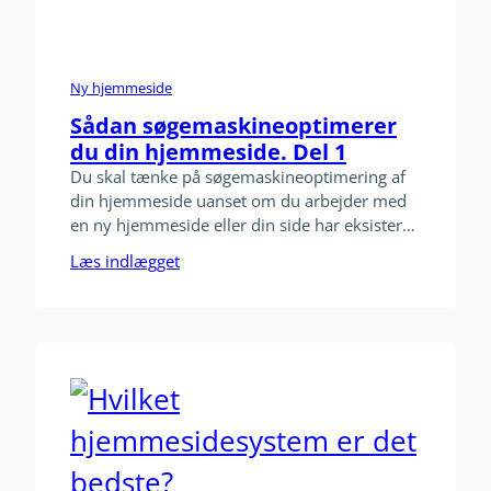
Ny hjemmeside
Sådan søgemaskineoptimerer
du din hjemmeside. Del 1
Du skal tænke på søgemaskineoptimering af
din hjemmeside uanset om du arbejder med
en ny hjemmeside eller din side har eksisteret
et stykke tid. Ofte bliver
Læs indlægget
søgemaskineoptimering også kaldet for SEO.
Er du god til SEO – og helst dygtigere end dine
konkurrenter – så kommer du til at ligge
bedre end dem i søgemaskinesøgningerne…