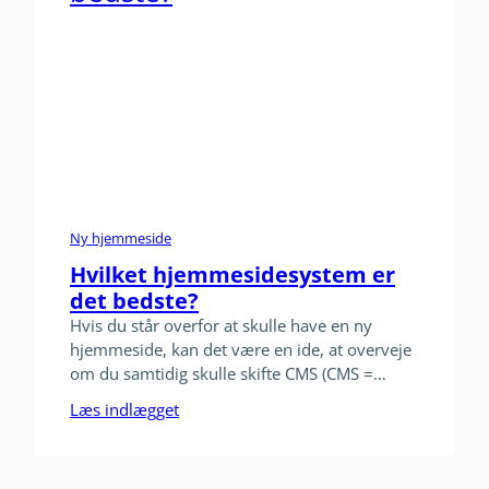
Ny hjemmeside
Hvilket hjemmesidesystem er
det bedste?
Hvis du står overfor at skulle have en ny
hjemmeside, kan det være en ide, at overveje
om du samtidig skulle skifte CMS (CMS =
content management system. Det kalder man
Læs indlægget
de systemer man bruger til at lave
hjemmesider i). Når du vælger, så skal du
være opmærksom på, det perfekte CMS findes