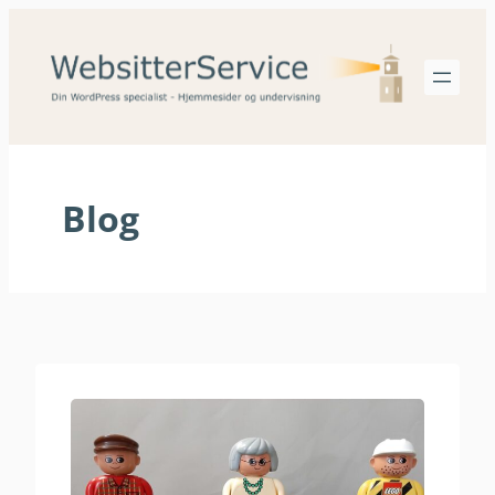
Spring
til
indhold
Blog