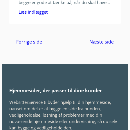
begge er gode at tænke på, når du skal have
en ny hjemmeside. I dette blogindlæg vil jeg
Læs indlægget
fortælle dig valg af farver, fonte(skrifttyper),
fotos og mobilvenlighed. Det kan være svært
at vælge, hvordan din hjemmeside skal se ud,
når det kommer til…
Forrige side
Næste side
Hjemmesider, der passer til dine kunder
WebsitterService tilbyder hjælp til din hjemmeside,
uanset om det er at bygge en side fra bunden,
vedligeholdelse, løsning af problemer med din
nuværende hjemmeside eller undervisning, så du selv
kan bygge og vedligeholde den.