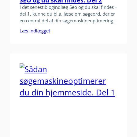
SEO og du skal findes. Del 2
I det senest blogindlæg Seo og du skal findes –
del 1, kunne du bl.a. læse om søgeord, der er
en central del af din søgemaskineoptimering. I
dette blog indlæg kan du blive klogere på,
Læs indlægget
hvordan du let skriver den perfekt optimerede
side. Den perfekt seo-optimerede side Titel
Titlen på siden er som et vejskilt.…