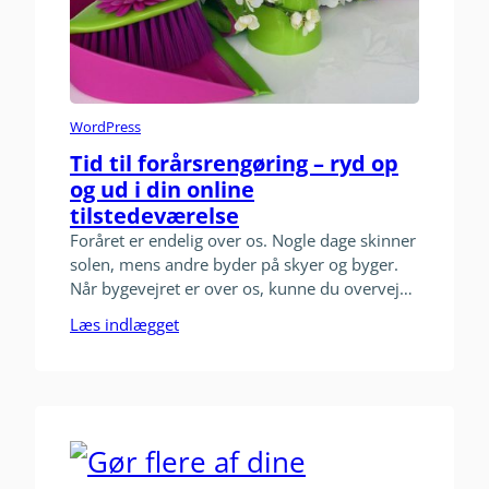
WordPress
Tid til forårsrengøring – ryd op
og ud i din online
tilstedeværelse
Foråret er endelig over os. Nogle dage skinner
solen, mens andre byder på skyer og byger.
Når bygevejret er over os, kunne du overveje
om det måske var tid til en online
Læs indlægget
forårsrengøring og oprydning. Spørgsmålet er
så, hvordan kan du let gennemgå de medier,
hvor du er tilstede online? Det er ikke så
svært…