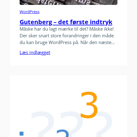
WordPress
Gutenberg – det første indtryk
Måske har du lagt mærke til det? Måske ikke!
Der sker snart store forandringer i den måde
du kan bruge WordPress på. Når den næste
store opdatering til WordPress kommer – 5.0
Læs indlægget
– vil du se en ny editor, når du skal skrive
blogindlæg og sider. Editoren er døbt
Gutenberg efter bogtrykkerkunstens fader.
Allerede nu…