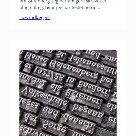
om Gutenberg. Jeg har tidligere skrevet et
blogindlæg, hvor jeg har testet netop
Gutenberg. Nu er Gutenberg endelig en
Læs indlægget
realitet og det kan måske give dig lidt
frustrationer over at WordPress vælger at lave
at lave en helt ny editor (der hvor du skriver
indhold på dine sider),…