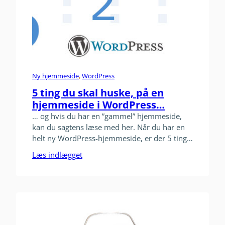
Ny hjemmeside
, 
WordPress
5 ting du skal huske, på en
hjemmeside i WordPress…
… og hvis du har en ”gammel” hjemmeside,
kan du sagtens læse med her. Når du har en
helt ny WordPress-hjemmeside, er der 5 ting
som jeg anbefaler, at du kigger nærmere på
Læs indlægget
og evt. retter/sletter. 1. Brugernavnet ”admin”
eller ”administrator” skal ændres Ind i mellem
sker det, at dit brugernavn er admin eller
administrator…