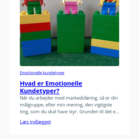
Emotionelle kundetyper
Hvad er Emotionelle
Kundetyper?
Når du arbejder med markedsføring, så er din
målgruppe, efter min mening, den vigtigste
ting, som du skal have styr. Grunden til det er,
at når du har klarlagt, hvem din målgruppe, så
Læs indlægget
er du mere sikker på at kunne fange mulige
kunders opmærksomhed. Et gennemtestet og
forskningsbaseret redskab som jeg selv