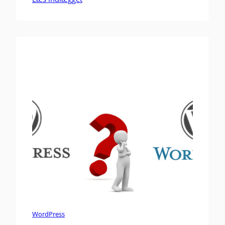
ide, hvis du gerne vil levere god service til
dine nyhedsbrevslæsere. 1. Gør det let…
WordPress