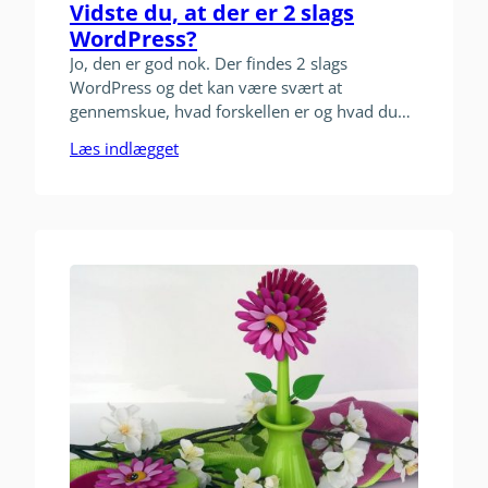
Vidste du, at der er 2 slags
WordPress?
Jo, den er god nok. Der findes 2 slags
WordPress og det kan være svært at
gennemskue, hvad forskellen er og hvad du
skal vælge. Jeg går igennem 6 punkter, som
Læs indlægget
kan hjælpe dig med at tage den beslutning,
der passer bedst til dig. Når du har læst dette
blogindlæg, vil du ikke længere være…